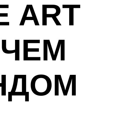
Е ART
 ЧЕМ
НДОМ